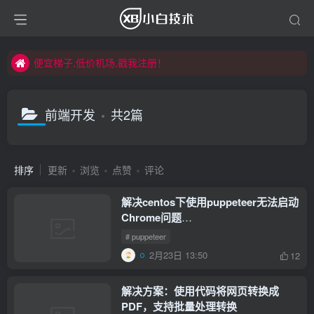
便宜梯子,低价机场,戳我注册！
便宜梯子,低价机场,戳我注册！
便宜梯子,低价机场,戳我注册！
前端开发
共2篇
排序
更新
浏览
点赞
评论
解决centos下使用puppeteer无法启动
Chrome问题
ERROR:zygote_host_impl_linux.cc(100
# puppeteer
Running as root without --no-
2月23日 13:50
12
sandbox is not supported
解决方案：使用代码将网页转换成
PDF，支持批量处理转换