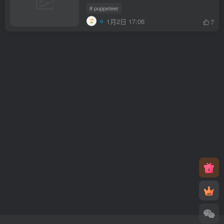
# puppeteer
1月2日 17:06
7