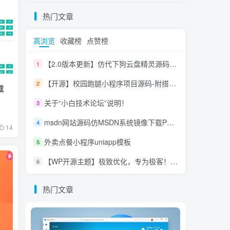
热门文章
高浏览
收藏榜
点赞榜
【2.0版本更新】仿代下狗云盘精灵源码，PHP素材代下载搜索引擎系统运营版本，持续更新中
1
【开源】校园跑腿小程序项目源码-附搭建视频
2
载
关于“小白技术论坛”说明！
3
msdn网站源码仿MSDN系统镜像下载PHP网站源码
4
14
外卖点餐小程序uniapp模板
5
【WP开源主题】极致优化，专为极客！体积小|性能强|功能多|高性能|高颜值:CorePress 免费主题
6
热门文章