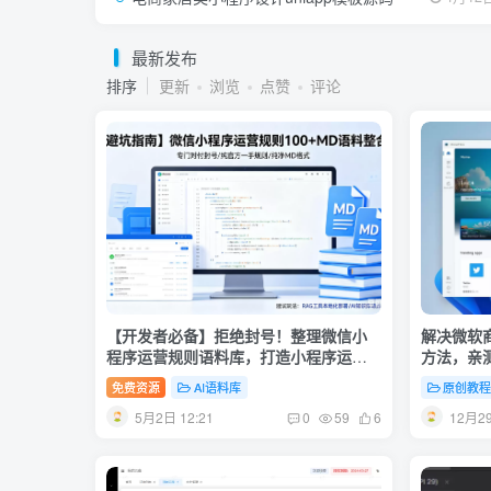
最新发布
排序
更新
浏览
点赞
评论
【开发者必备】拒绝封号！整理微信小
解决微软商店
程序运营规则语料库，打造小程序运营
方法，亲
避坑助手
免费资源
AI语料库
原创教
5月2日 12:21
12月29
0
59
6