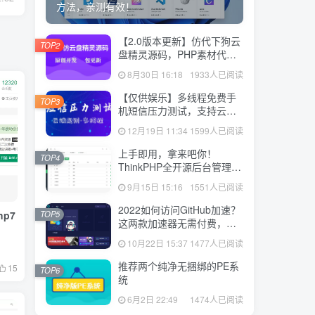
方法，亲测有效！
【2.0版本更新】仿代下狗云
TOP2
盘精灵源码，PHP素材代下
载搜索引擎系统运营版本，
8月30日 16:18
1933人已阅读
持续更新中
【仅供娱乐】多线程免费手
TOP3
机短信压力测试，支持云端
获取接口
12月19日 11:34
1599人已阅读
上手即用，拿来吧你！
TOP4
ThinkPHP全开源后台管理系
统
9月15日 15:16
1551人已阅读
2022如何访问GitHub加速？
p7
TOP5
这两款加速器无需付费，无
限使用！
10月22日 15:37
1477人已阅读
推荐两个纯净无捆绑的PE系
15
TOP6
统
6月2日 22:49
1474人已阅读