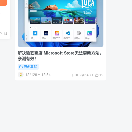
理
14
解决微软商店 Microsoft Store无法更新方法，
【2.0
亲测有效！
素材代下
中
原创教程
免费资源
12月29日 13:54
3月29
0
6480
12