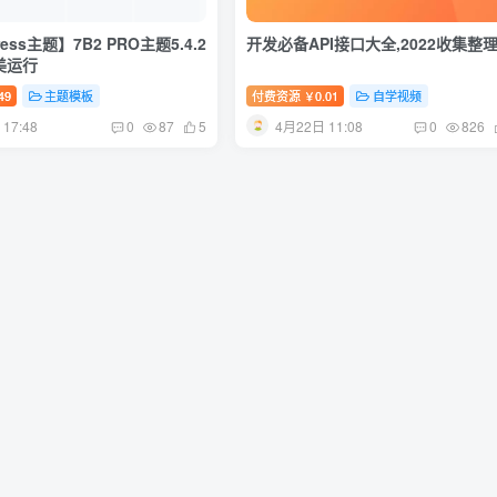
ress主题】7B2 PRO主题5.4.2
开发必备API接口大全,2022收集整
美运行
49
主题模板
付费资源
0.01
自学视频
￥
17:48
4月22日 11:08
0
87
5
0
826