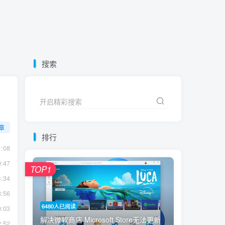
热门文章
搜索
高浏览
收藏榜
点赞榜
开启精彩搜索
【2.0版本更新】仿代下狗云盘精灵源码，PHP素材代下载搜索引擎系统运营版本，持续更新中
1
章
【开源】校园跑腿小程序项目源码-附搭建视频
2
排行
关于“小白技术论坛”说明！
:08
3
:47
msdn网站源码仿MSDN系统镜像下载PHP网站源码
TOP1
4
:34
外卖点餐小程序uniapp模板
5
:56
【WP开源主题】极致优化，专为极客！体积小|性能强|功能多|高性能|高颜值:CorePress 免费主题
6
6480人已阅读
:03
解决微软商店 Microsoft Store无法更新
:52