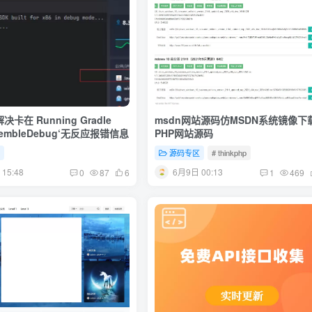
卡在 Running Gradle
msdn网站源码仿MSDN系统镜像下
assembleDebug‘无反应报错信息
PHP网站源码
程
源码专区
# thinkphp
15:48
6月9日 00:13
0
87
6
1
469