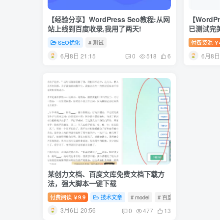
【经验分享】WordPress Seo教程:从网
【WordP
站上线到百度收录,我用了两天!
已测试完
SEO优化
# 测试
付费资源
￥
6月8日 21:15
6月8日 
0
518
6
某创力文档、百度文库免费文档下载方
法，强大脚本一键下载
付费阅读
9.9
技术文章
# model
# 百度文库免费下载
￥
3月6日 20:56
0
477
13