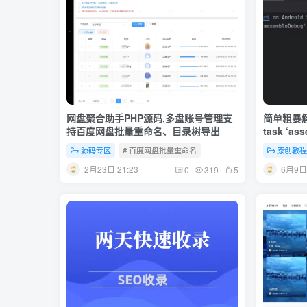
网盘聚合助手PHP源码,多盘账号管理支
简单粗暴解决
持百度网盘批量重命名、目录树导出
task ‘
源码专区
# 百度网盘批量重命名
原创教
2月23日 21:23
6月9日 
0
319
5