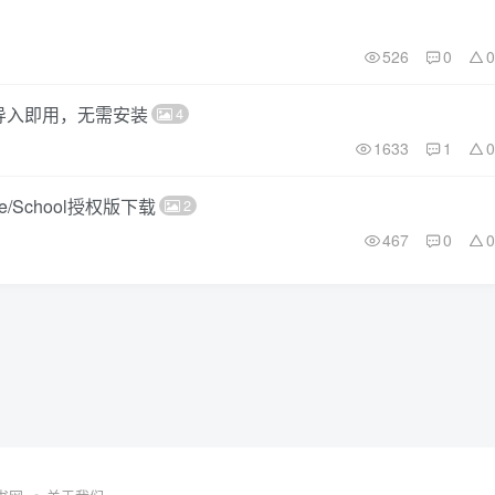
526
0
0
，导入即用，无需安装
4
1633
1
0
ome/School授权版下载
2
467
0
0