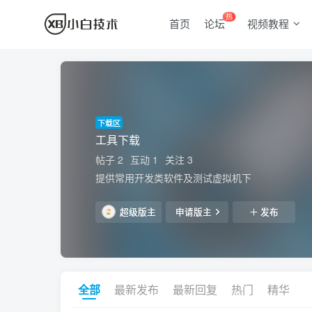
热
首页
论坛
视频教程
下载区
工具下载
帖子 2
互动 1
关注 3
提供常用开发类软件及测试虚拟机下
超级版主
申请版主
发布
全部
最新发布
最新回复
热门
精华