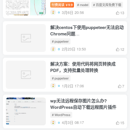
付费阅读
9.9
# model
# 百度文库免费下载
￥
3月6日 20:56
13
解决centos下使用puppeteer无法启动
Chrome问题
ERROR:zygote_host_impl_linux.cc(100
# puppeteer
Running as root without --no-
2月23日 13:50
12
sandbox is not supported
解决方案：使用代码将网页转换成
PDF，支持批量处理转换
# puppeteer
1月2日 17:06
7
wp无法远程保存图片怎么办?
WordPress自动下载远程图片插件
# WordPress
4月3日 08:17
15