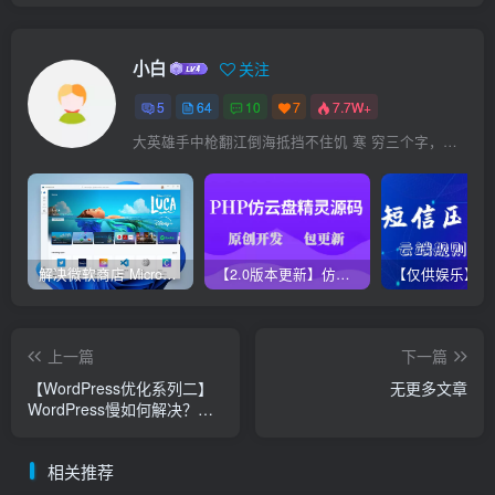
小白
关注
5
64
10
7
7.7W+
大英雄手中枪翻江倒海抵挡不住饥 寒 穷三个字，英雄至此未必英雄！
解决微软商店 Microsoft Store无法更新方法，亲测有效！
【2.0版本更新】仿代下狗云盘精灵源码，PHP素材代下载搜索引擎系统运营版本，持续更新中
上一篇
下一篇
【WordPress优化系列二】
无更多文章
WordPress慢如何解决？利
用缓存提高站点访问速度
相关推荐