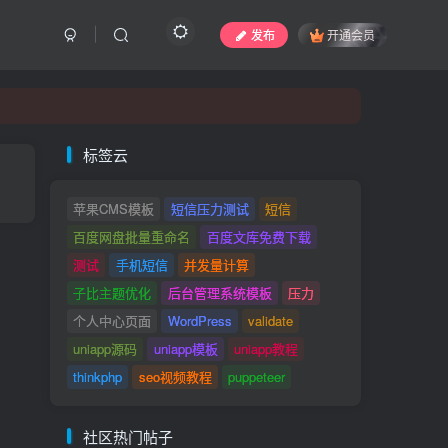
发布
开通会员
社区热门帖子
标签云
【网易-微专业】3个月成为网络爬虫工程师-
苹果CMS模板
短信压力测试
短信
资料分享
1
百度网盘批量重命名
百度文库免费下载
测试
手机短信
并发量计算
关于“会员专享” 板块说明
子比主题优化
后台管理系统模板
压力
Xshell、Xftp7官方原版Free for
个人中心页面
WordPress
validate
Home/School授权版下载
2
uniapp源码
uniapp模板
uniapp教程
thinkphp
seo视频教程
puppeteer
CentOS 7虚拟机纯净版打包下载，导入即
用，无需安装
4
社区热门帖子
小白技术论坛-社区版规
精