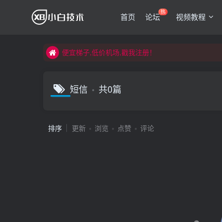
热
首页
论坛
视频教程
便宜梯子,低价机场,戳我注册！
便宜梯子,低价机场,戳我注册！
便宜梯子,低价机场,戳我注册！
短信
共0篇
排序
更新
浏览
点赞
评论