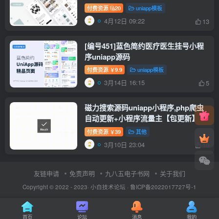
付费资源
20
uniapp模板
4月12日 09:22
13
[编号451]蓝色简约医疗医生挂号小程
序uniapp源码
付费资源
9.9
uniapp模板
￥
3月14日 16:15
5
磁力搜索源码uniapp小程序,php爬虫
自动更新+小程序流量主【包更新】
付费资源
39
其他
￥
3月10日 23:04
10
友链申请
免责声明
九八五电子书网
关于我们
Copyright © 2022 - 2023·
小白技术论坛
·
鲁ICP备2022017727号-1
首页
论坛
消息
我的