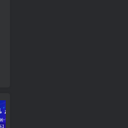
【仅供娱乐】多线程免费手机短信压力测试，支持云端获取接口
上手即用，拿来吧你！ThinkPHP全开源后台管理系统
2022如何访问GitHub加速？这两款加速器无需付费，无限使用！