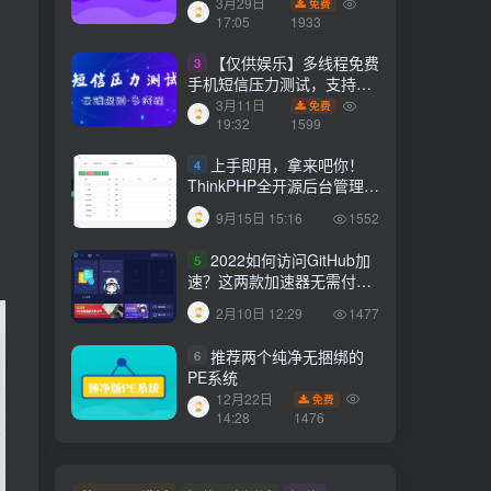
代下载搜索引擎系统运营版
【仅供娱乐】多线程免费
3月29日
3
免费
本，持续更新中
17:05
1933
手机短信压力测试，支持云
端获取接口
3月11日
免费
【仅供娱乐】多线程免费
3
19:32
1599
手机短信压力测试，支持云
端获取接口
上手即用，拿来吧你！
3月11日
4
免费
19:32
1599
ThinkPHP全开源后台管理系
统
9月15日 15:16
1552
上手即用，拿来吧你！
4
ThinkPHP全开源后台管理系
2022如何访问GitHub加
5
统
9月15日 15:16
1552
速？这两款加速器无需付
费，无限使用！
2月10日 12:29
1477
2022如何访问GitHub加
5
速？这两款加速器无需付
推荐两个纯净无捆绑的
6
费，无限使用！
2月10日 12:29
1477
PE系统
12月22日
免费
推荐两个纯净无捆绑的
6
14:28
1476
PE系统
12月22日
免费
14:28
1476