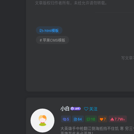
文章版权归作者所有，未经允许请勿转载。
html模板
# 苹果CMS模板
写文章
小白
关注
5
64
10
7
7.7W+
大英雄手中枪翻江倒海抵挡不住饥 寒 穷三
英雄至此未必英雄！