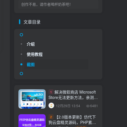
创作不易，请作者喝杯奶茶吧！
文章目录
文章目录
介绍
使用教程
介绍
截图
使用教程
截图
解决微软商店 Microsoft
1
Store无法更新方法，亲测有
效！
12月29日 13:54
6481
解决微软商店 Microsoft
1
Store无法更新方法，亲测有
【2.0版本更新】仿代下
2
效！
12月29日 13:54
6481
狗云盘精灵源码，PHP素材
代下载搜索引擎系统运营版
3月29日
免费
【2.0版本更新】仿代下
2
本，持续更新中
17:05
1933
狗云盘精灵源码，PHP素材