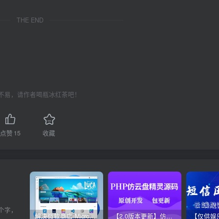
THE END
不易，请作者喝瓶冰红茶吧！
点赞
15
收藏
个字，
解决微软商店 Microsoft Store无法更新方法，亲测有效！
【2.0版本更新】仿代下狗云盘精灵源码，PHP素材代下载搜索引擎系统运营版本，持续更新中