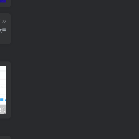
篇
文章
【后台模板】电商后台系统框架管理模板下载