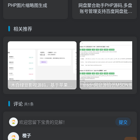
PHP图片缩略图生成
网盘聚合助手PHP源码,多盘
账号管理支持百度网盘批量
重命名、目录树导出
相关推荐
木白绿豆影视源码，基于苹果CMS影视 安卓APP源码 6.0
msdn网站源码仿MSDN系统镜
评论
共1条
欢迎您留下宝贵的见解！
提交
橙子