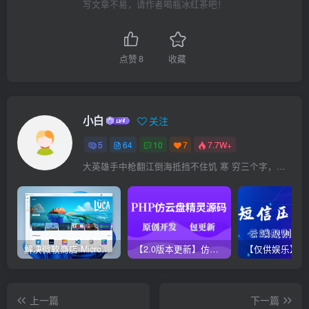
写文章不易，请作者喝瓶冰红茶吧！
点赞
8
收藏
小白
关注
5
64
10
7
7.7W+
大英雄手中枪翻江倒海抵挡不住饥 寒 穷三个字，英雄至此未必英雄！
解决微软商店 Microsoft Store无法更新方法，亲测有效！
【2.0版本更新】仿代下狗云盘精灵源码，PHP素材代下载搜索引擎系统运营版本，持续更新中
上一篇
下一篇