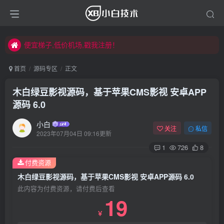
便宜梯子,低价机场,戳我注册！
便宜梯子,低价机场,戳我注册！
便宜梯子,低价机场,戳我注册！
首页
源码专区
正文
木白绿豆影视源码，基于苹果CMS影视 安卓APP
源码 6.0
小白
关注
私信
2023年07月04日 09:16更新
1
726
8
付费资源
木白绿豆影视源码，基于苹果CMS影视 安卓APP源码 6.0
此内容为付费资源，请付费后查看
19
￥