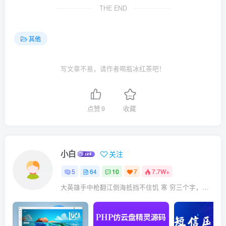
THE END
其他
写文章不易，请作者喝瓶冰红茶吧！
点赞
9
收藏
小白
关注
5
64
10
7
7.7W+
大英雄手中枪翻江倒海抵挡不住饥 寒 穷三个字，英雄至此未必英雄！