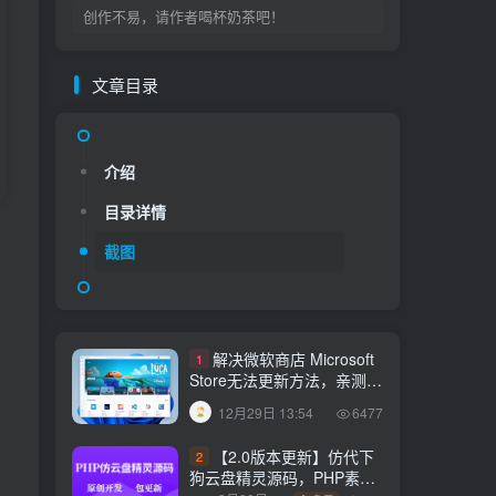
创作不易，请作者喝杯奶茶吧！
文章目录
文章目录
介绍
目录详情
介绍
截图
目录详情
截图
解决微软商店 Microsoft
1
Store无法更新方法，亲测有
效！
12月29日 13:54
6477
解决微软商店 Microsoft
1
Store无法更新方法，亲测有
【2.0版本更新】仿代下
2
效！
12月29日 13:54
6477
狗云盘精灵源码，PHP素材
代下载搜索引擎系统运营版
3月29日
免费
【2.0版本更新】仿代下
2
本，持续更新中
17:05
1933
狗云盘精灵源码，PHP素材