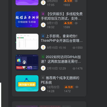
代下载搜索引擎系统运营版
【仅供娱乐】多线程免费
3月29日
3
免费
本，持续更新中
17:05
1933
手机短信压力测试，支持云
端获取接口
3月11日
免费
【仅供娱乐】多线程免费
3
19:32
1599
手机短信压力测试，支持云
端获取接口
上手即用，拿来吧你！
3月11日
4
免费
19:32
1599
ThinkPHP全开源后台管理系
统
9月15日 15:16
1550
上手即用，拿来吧你！
4
ThinkPHP全开源后台管理系
2022如何访问GitHub加
5
统
9月15日 15:16
1550
速？这两款加速器无需付
费，无限使用！
2月10日 12:29
1476
2022如何访问GitHub加
5
速？这两款加速器无需付
推荐两个纯净无捆绑的
6
费，无限使用！
2月10日 12:29
1476
PE系统
12月22日
免费
推荐两个纯净无捆绑的
6
14:28
1472
PE系统
12月22日
免费
14:28
1472