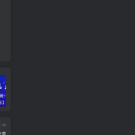
【仅供娱乐】多线程免费手机短信压力测试，支持云端获取接口
上手即用，拿来吧你！ThinkPHP全开源后台管理系统
2022如何访问GitHub加速？这两款加速器无需付费，无限使用！
篇
文章