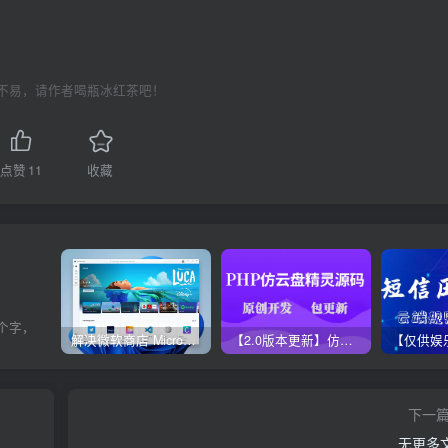
不易，请作者喝瓶冰红茶吧！
点赞
11
收藏
个字，
解决微软商店 Microsoft Store无法更新方法，亲测有效！
【2.0版本更新】仿代下狗云盘精灵源码，PHP素材代下载搜索引擎系统运营版本，持续更新中
下一
无更多