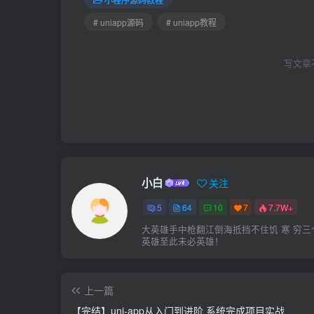
# uniapp源码
# uniapp教程
写文章
小白
关注
5
64
10
7
7.7W+
大英雄手中枪翻江倒海抵挡不住饥 寒 穷三
英雄至此未必英雄！
上一篇
【完结】uni-app从入门到进阶 系统完成项目实战