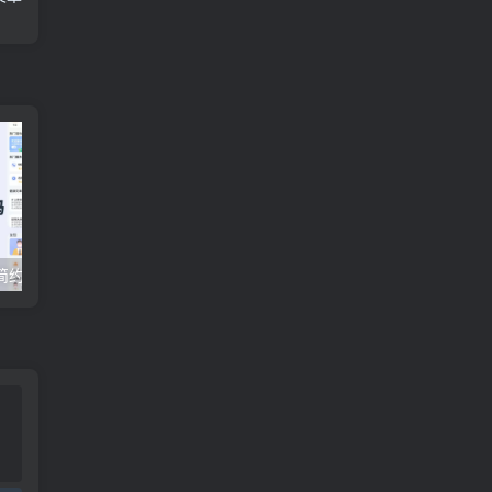
[编号451]蓝色简约医疗医生挂号小程序uniapp源码
磁力搜索源码uniapp小程序,php爬虫自动更新+小程序流量主【包更新】