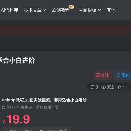
荐
AI语料库
技术文章
原创教程
主题模板
其他
常适合小白进阶
关注
私信
0
332
11
uniapp教程,九套实战视频，非常适合小白进阶
此内容为付费资源，请付费后查看
19.9
￥