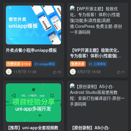
外卖点餐小程序uniapp模板
【WP开源主题】极致优化，
专为极客！体积小|性能强|功
能多|高性能|高颜
付费资源
19.9
uniapp模板
免费资源
主题模板
￥
值:CorePress 免费主题
11月7日 11:36
5月27日 16:58
15
11
【推荐】uni-app全套视频教
【原创录制】AS小白-