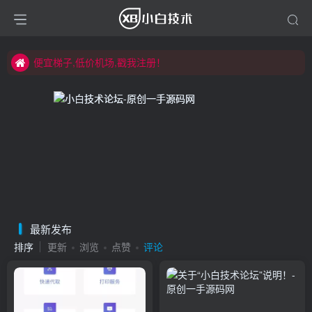
便宜梯子,低价机场,戳我注册！
便宜梯子,低价机场,戳我注册！
便宜梯子,低价机场,戳我注册！
最新发布
排序
更新
浏览
点赞
评论