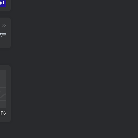
【仅供娱乐】多线程免费手机短信压力测试，支持云端获取接口
上手即用，拿来吧你！ThinkPHP全开源后台管理系统
2022如何访问GitHub加速？这两款加速器无需付费，无限使用！
篇
文章
【原创ThinkPHP6学习笔记】数据库校验：Model与Validate
如何下载小鹅通上已购买的视频课程，真实播放地址获取