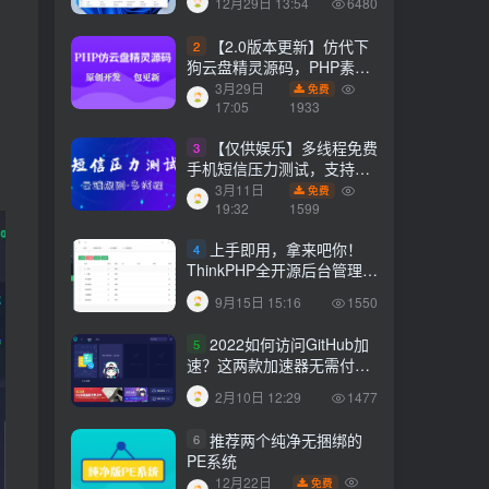
12月29日 13:54
6480
狗云盘精灵源码，PHP素材
代下载搜索引擎系统运营版
3月29日
免费
【2.0版本更新】仿代下
2
本，持续更新中
17:05
1933
狗云盘精灵源码，PHP素材
代下载搜索引擎系统运营版
【仅供娱乐】多线程免费
3月29日
3
免费
本，持续更新中
17:05
1933
手机短信压力测试，支持云
端获取接口
3月11日
免费
【仅供娱乐】多线程免费
3
19:32
1599
手机短信压力测试，支持云
端获取接口
上手即用，拿来吧你！
3月11日
4
免费
19:32
1599
ThinkPHP全开源后台管理系
统
9月15日 15:16
1550
上手即用，拿来吧你！
4
ThinkPHP全开源后台管理系
2022如何访问GitHub加
5
统
9月15日 15:16
1550
速？这两款加速器无需付
费，无限使用！
2月10日 12:29
1477
2022如何访问GitHub加
5
速？这两款加速器无需付
推荐两个纯净无捆绑的
6
费，无限使用！
2月10日 12:29
1477
PE系统
12月22日
免费
推荐两个纯净无捆绑的
6
14:28
1473
PE系统
12月22日
免费