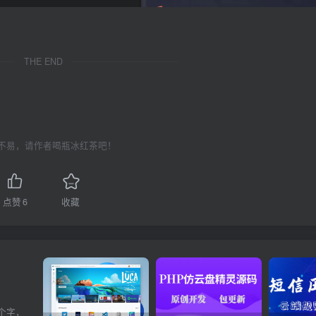
THE END
不易，请作者喝瓶冰红茶吧！
点赞
6
收藏
个字，