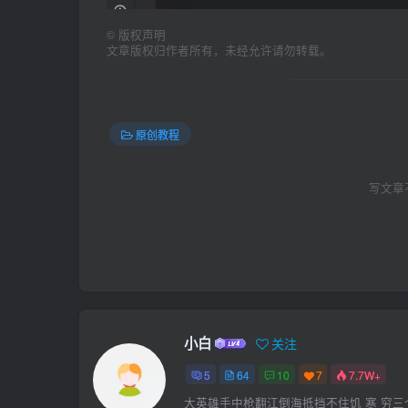
©
版权声明
文章版权归作者所有，未经允许请勿转载。
原创教程
写文章
小白
关注
5
64
10
7
7.7W+
大英雄手中枪翻江倒海抵挡不住饥 寒 穷三