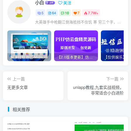
小白
关注
5
64
10
7
7.7W+
大英雄手中枪翻江倒海抵挡不住饥 寒 穷三个字，英雄至此未必英雄！
解决微软商店 Microsoft Store无法更新方法，亲测有效！
【2.0版本更新】仿代下狗云盘精灵源码，PHP素材代下载搜索引擎系统运营版本，持续更新中
上一篇
下一篇
无更多文章
uniapp教程,九套实战视频，
非常适合小白进阶
相关推荐