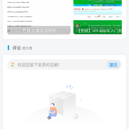
uniapp教程,九套实战视频，非常适合小白进阶
【完结】uni-app从入门到进
评论
抢沙发
欢迎您留下宝贵的见解！
提交