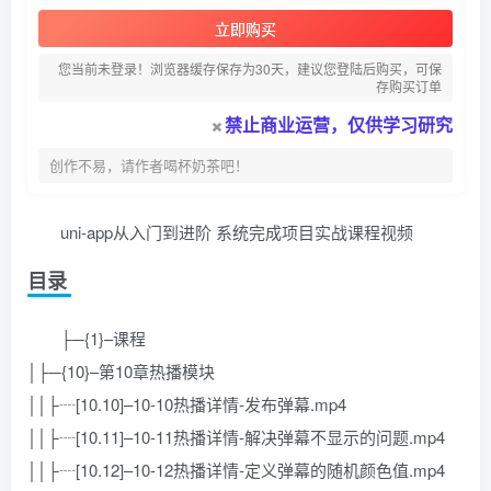
立即购买
您当前未登录！浏览器缓存保存为30天，建议您登陆后购买，可保
存购买订单
禁止商业运营，仅供学习研究
创作不易，请作者喝杯奶茶吧！
uni-app从入门到进阶 系统完成项目实战课程视频
目录
├─{1}–课程
│├─{10}–第10章热播模块
││├┈[10.10]–10-10热播详情-发布弹幕.mp4
││├┈[10.11]–10-11热播详情-解决弹幕不显示的问题.mp4
││├┈[10.12]–10-12热播详情-定义弹幕的随机颜色值.mp4