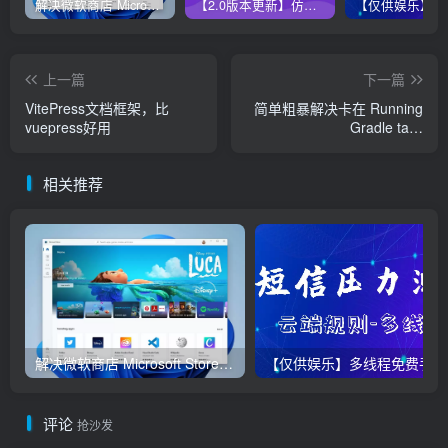
解决微软商店 Microsoft Store无法更新方法，亲测有效！
【2.0版本更新】仿代下狗云盘精灵源码，PHP素材代下载搜索引擎系统运营版本，持续更新中
上一篇
下一篇
VitePress文档框架，比
简单粗暴解决卡在 Running
vuepress好用
Gradle task
‘assembleDebug‘无反应报
错信息
相关推荐
解决微软商店 Microsoft Store无法更新方法，亲测有效！
【仅
评论
抢沙发