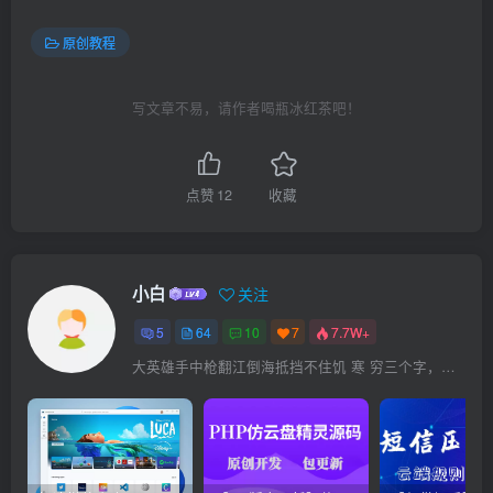
原创教程
写文章不易，请作者喝瓶冰红茶吧！
点赞
12
收藏
小白
关注
5
64
10
7
7.7W+
大英雄手中枪翻江倒海抵挡不住饥 寒 穷三个字，英雄至此未必英雄！